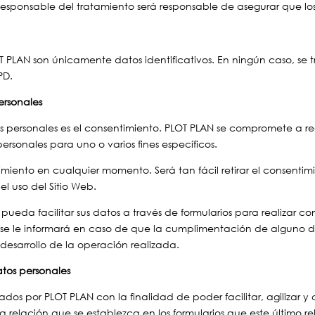
Responsable del tratamiento será responsable de asegurar que los
T PLAN son únicamente datos identificativos. En ningún caso, se 
PD.
ersonales
os personales es el consentimiento. PLOT PLAN se compromete a re
ersonales para uno o varios fines específicos.
timiento en cualquier momento. Será tan fácil retirar el consenti
l uso del Sitio Web.
pueda facilitar sus datos a través de formularios para realizar con
 se le informará en caso de que la cumplimentación de alguno de
desarrollo de la operación realizada.
atos personales
dos por PLOT PLAN con la finalidad de poder facilitar, agilizar y 
la relación que se establezca en los formularios que este último r