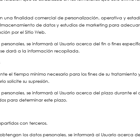
on una finalidad comercial de personalización, operativa y estadís
almacenamiento de datos y estudios de marketing para adecuar 
ión por el Sitio Web.
rsonales, se informará al Usuario acerca del fin o fines específi
e se dará a la información recopilada.
s
rante el tiempo mínimo necesario para los fines de su tratamiento
io solicite su supresión.
ersonales, se informará al Usuario acerca del plazo durante el c
zados para determinar este plazo.
partidos con terceros.
btengan los datos personales, se informará al Usuario acerca de l