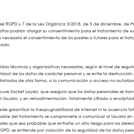
 del RGPD y 7 de la Ley Orgánica 3/2018, de 5 de diciembre, de P
4 años podrán otorgar su consentimiento para el tratamiento de su
 necesario el consentimiento de los padres o tutores para el tratam
zado.
as técnicas y organizativas necesarias, según el nivel de segur
idad de los datos de carácter personal y se evite la destrucción,
 tratados de otra forma, o la comunicación o acceso no autoriza
ecure Socket Layer), que asegura que los datos personales se tran
y el Usuario, y en retroalimentación, totalmente cifrada o encripta
de garantizar la inexpugnabilidad de internet ni la ausencia t
onsable del tratamiento se compromete a comunicar al Usuario si
ales que sea probable que entrañe un alto riesgo para los derecho
 RGPD, se entiende por violación de la seguridad de los datos pe