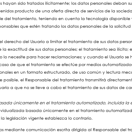
es hayan sido tratados ilícitamente; los datos personales deban 
btenidos producto de una oferta directa de servicios de la socie
le del tratamiento, teniendo en cuenta la tecnología disponible
onsables que estén tratando los datos personales de la solicitud
el derecho del Usuario a limitar el tratamiento de sus datos perso
a exactitud de sus datos personales; el tratamiento sea ilícito;
rio lo necesite para hacer reclamaciones; y cuando el Usuario se
caso de que el tratamiento se efectúe por medios automatizados, 
onales en un formato estructurado, de uso común y lectura mecáni
posible, el Responsable del tratamiento transmitirá directamente
uario a que no se lleve a cabo el tratamiento de sus datos de ca
asada únicamente en el tratamiento automatizado, incluida la el
dividualizada basada únicamente en el tratamiento automatizado
 la legislación vigente establezca lo contrario.
echos mediante comunicación escrita dirigida al Responsable del t