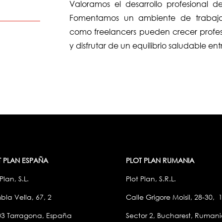
Valoramos el desarrollo profesional 
Fomentamos un ambiente de trabajo
como freelancers pueden crecer profes
y disfrutar de un equilibrio saludable ent
T PLAN ESPAÑA
PLOT PLAN RUMANIA
Plan, S.L.
Plot Plan, S.R.L.
la Vella, 67, 2
Calle Grigore Moisil, 28-30,
03 Tarragona, España
Sector 2, Bucharest, Ruman